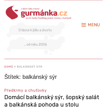
MENU
O lásce k jídlu a životu
... od roku 2006
DOMŮ
»
BALKÁNSKÝ SÝR
Štítek:
balkánský sýr
Předkrmy a chuťovky
Domácí balkánský sýr, šopský salát
a balkánská pohoda u stolu