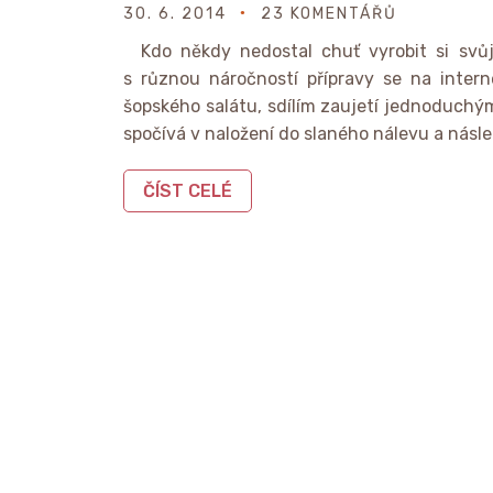
30. 6. 2014
23 KOMENTÁŘŮ
Kdo někdy nedostal chuť vyrobit si svů
s různou náročností přípravy se na intern
šopského salátu, sdílím zaujetí jednoduch
spočívá v naložení do slaného nálevu a násl
ČÍST CELÉ