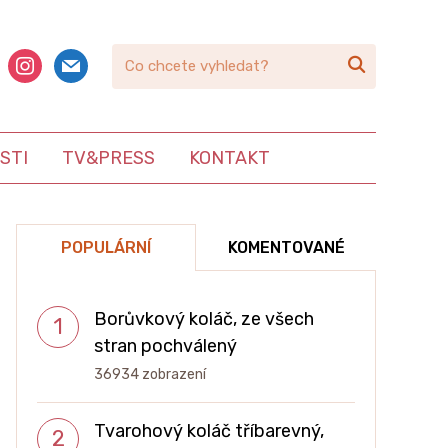
book
instagram
mail

STI
TV&PRESS
KONTAKT
POPULÁRNÍ
KOMENTOVANÉ
Borůvkový koláč, ze všech
stran pochválený
36934 zobrazení
Tvarohový koláč tříbarevný,