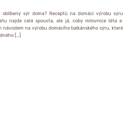
j oblíbený sýr doma? Receptů na domácí výrobu sýru
etu najde celá spousta, ale já, coby milovnice léta a
ým návodem na výrobu domácího balkánského sýru, které
edného […]