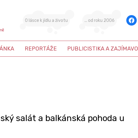
face
O lásce k jídlu a životu
... od roku 2006
ÁNKA
REPORTÁŽE
PUBLICISTIKA A ZAJÍMAVO
pský salát a balkánská pohoda u