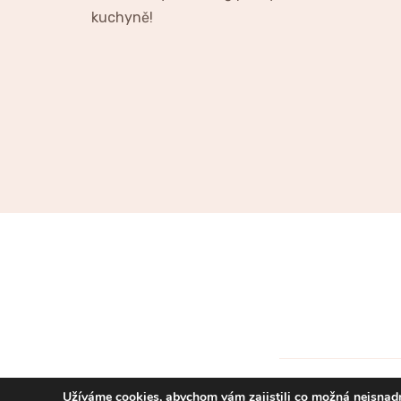
kuchyně!
Užíváme cookies, abychom vám zajistili co možná nejsnadn