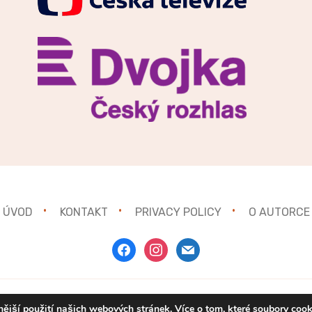
ÚVOD
KONTAKT
PRIVACY POLICY
O AUTORCE
facebook
instagram
mail
ější použití našich webových stránek. Více o tom, které soubory coo
Copyright © 2021
Gurmánka.cz