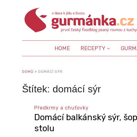
HOME
RECEPTY
GURM
DOMŮ
»
DOMÁCÍ SÝR
Štítek:
domácí sýr
Předkrmy a chuťovky
Domácí balkánský sýr, šo
stolu