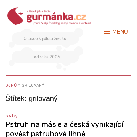
MENU
O lásce k jídlu a životu
... od roku 2006
DOMŮ
»
GRILOVANÝ
Štítek:
grilovaný
Ryby
Pstruh na másle a česká vynikající
pověst pstruhové líhně