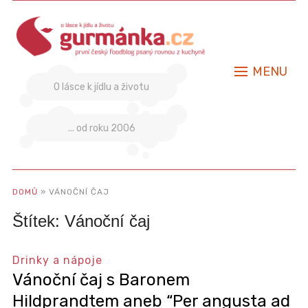
MENU
O lásce k jídlu a životu
... od roku 2006
DOMŮ
»
VÁNOČNÍ ČAJ
Štítek:
Vánoční čaj
Drinky a nápoje
Vánoční čaj s Baronem
Hildprandtem aneb “Per angusta ad