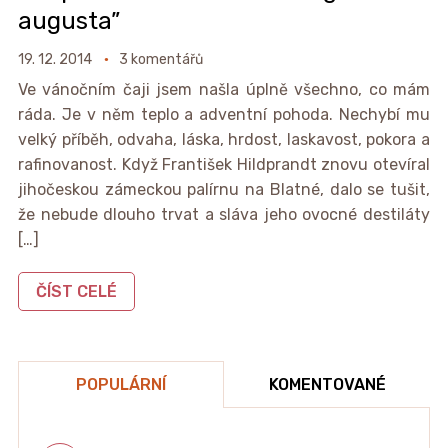
augusta”
19. 12. 2014
3 komentářů
Ve vánočním čaji jsem našla úplně všechno, co mám
ráda. Je v něm teplo a adventní pohoda. Nechybí mu
velký příběh, odvaha, láska, hrdost, laskavost, pokora a
rafinovanost. Když František Hildprandt znovu otevíral
jihočeskou zámeckou palírnu na Blatné, dalo se tušit,
že nebude dlouho trvat a sláva jeho ovocné destiláty
[…]
ČÍST CELÉ
POPULÁRNÍ
KOMENTOVANÉ