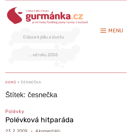
MENU
O lásce k jídlu a životu
... od roku 2006
DOMŮ
»
ČESNEČKA
Štítek:
česnečka
Polévky
Polévková hitparáda
23. 2. 2009
4 komentářů