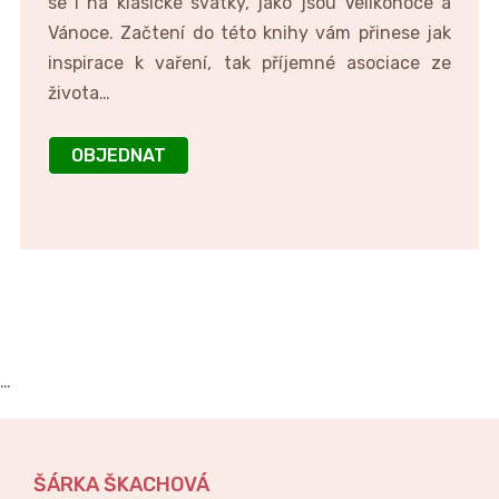
se i na klasické svátky, jako jsou Velikonoce a
Vánoce. Začtení do této knihy vám přinese jak
inspirace k vaření, tak příjemné asociace ze
života…
OBJEDNAT
…
ŠÁRKA ŠKACHOVÁ