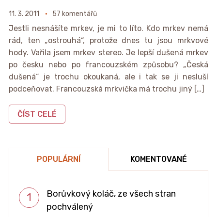
11. 3. 2011
57 komentářů
Jestli nesnášíte mrkev, je mi to líto. Kdo mrkev nemá
rád, ten „ostrouhá“, protože dnes tu jsou mrkvové
hody. Vařila jsem mrkev stereo. Je lepší dušená mrkev
po česku nebo po francouzském způsobu? „Česká
dušená“ je trochu okoukaná, ale i tak se ji nesluší
podceňovat. Francouzská mrkvička má trochu jiný […]
ČÍST CELÉ
POPULÁRNÍ
KOMENTOVANÉ
Borůvkový koláč, ze všech stran
pochválený