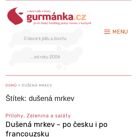
MENU
O lásce k jídlu a životu
... od roku 2006
DOMŮ
»
DUŠENÁ MRKEV
Štítek:
dušená mrkev
Přílohy
,
Zelenina a saláty
Dušená mrkev – po česku i po
francouzsku