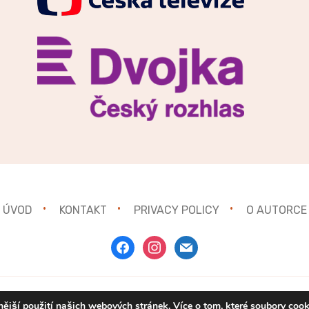
ÚVOD
KONTAKT
PRIVACY POLICY
O AUTORCE
facebook
instagram
mail
ější použití našich webových stránek. Více o tom, které soubory coo
Copyright © 2021
Gurmánka.cz