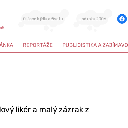
face
O lásce k jídlu a životu
... od roku 2006
ÁNKA
REPORTÁŽE
PUBLICISTIKA A ZAJÍMAVO
vý likér a malý zázrak z