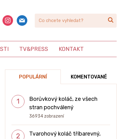
book
instagram
mail

STI
TV&PRESS
KONTAKT
POPULÁRNÍ
KOMENTOVANÉ
Borůvkový koláč, ze všech
stran pochválený
36934 zobrazení
Tvarohový koláč tříbarevný,