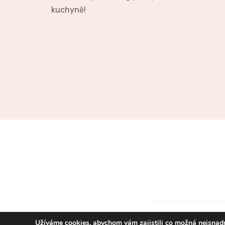
kuchyně!
Užíváme cookies, abychom vám zajistili co možná nejsnadn