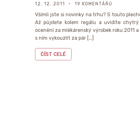
12. 12. 2011
19 KOMENTÁŘŮ
Všimli jste si novinky na trhu? S touto plec
Až půjdete kolem regálu a uvidíte chytrý
ocenění za mlékárenský výrobek roku 2011 a p
s ním vykouzlit za pár […]
ČÍST CELÉ