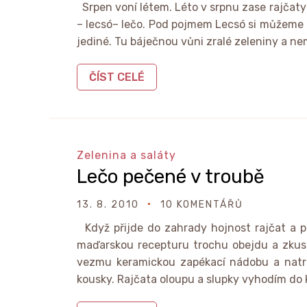
Srpen voní létem. Léto v srpnu zase rajčaty 
– lecsó– lečo. Pod pojmem Lecsó si můžeme př
jediné. Tu báječnou vůni zralé zeleniny a nem
ČÍST CELÉ
Zelenina a saláty
Lečo pečené v troubě
13. 8. 2010
10 KOMENTÁŘŮ
Když přijde do zahrady hojnost rajčat a pa
maďarskou recepturu trochu obejdu a zkusím
vezmu keramickou zapékací nádobu a natrh
kousky. Rajčata oloupu a slupky vyhodím do 