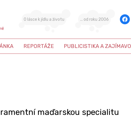
face
O lásce k jídlu a životu
... od roku 2006
ÁNKA
REPORTÁŽE
PUBLICISTIKA A ZAJÍMAVO
eramentní maďarskou specialitu