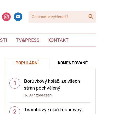
book
instagram
mail

STI
TV&PRESS
KONTAKT
POPULÁRNÍ
KOMENTOVANÉ
Borůvkový koláč, ze všech
stran pochválený
36897 zobrazení
Tvarohový koláč tříbarevný,