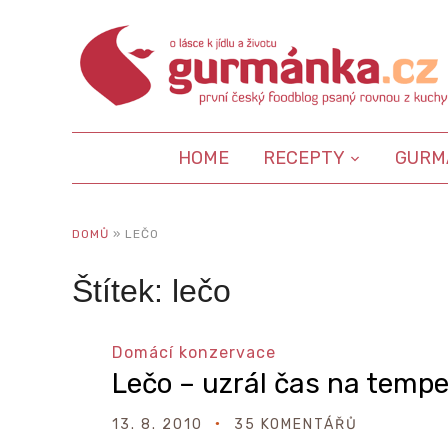
HOME
RECEPTY
GURM
DOMŮ
»
LEČO
Štítek:
lečo
Domácí konzervace
Lečo – uzrál čas na temp
13. 8. 2010
35 KOMENTÁŘŮ