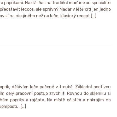
a paprikami. Nazrál čas na tradiční maďarskou specialitu
edstavit leccos, ale správný Maďar v létě cítí jen jedno
yslí na nic jiného než na lečo. Klasický recept […]
prik, dělávám lečo pečené v troubě. Základní poctivou
 celý pracovní postup zrychlit. Rovnou do skleníku si
ám papriky a rajčata. Na místě očistím a nakrájím na
kompostu. […]