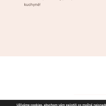
kuchyně!
Užíváme cookies, abychom vám zajistili co možná nejsnadn