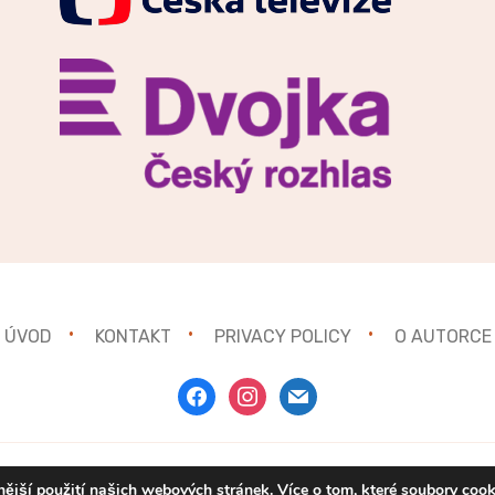
ÚVOD
KONTAKT
PRIVACY POLICY
O AUTORCE
facebook
instagram
mail
ější použití našich webových stránek. Více o tom, které soubory coo
Copyright © 2021
Gurmánka.cz