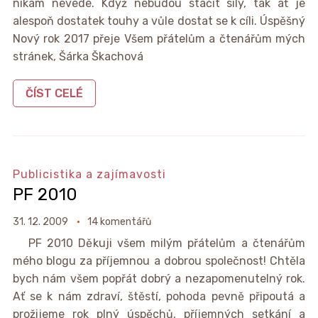
nikam nevede. Když nebudou stačit síly, tak ať je
alespoň dostatek touhy a vůle dostat se k cíli. Úspěšný
Nový rok 2017 přeje Všem přátelům a čtenářům mých
stránek, Šárka Škachová
ČÍST CELÉ
Publicistika a zajímavosti
PF 2010
31. 12. 2009
14 komentářů
PF 2010 Děkuji všem milým přátelům a čtenářům
mého blogu za příjemnou a dobrou společnost! Chtěla
bych nám všem popřát dobrý a nezapomenutelný rok.
Ať se k nám zdraví, štěstí, pohoda pevně připoutá a
prožijeme rok plný úspěchů, příjemných setkání a