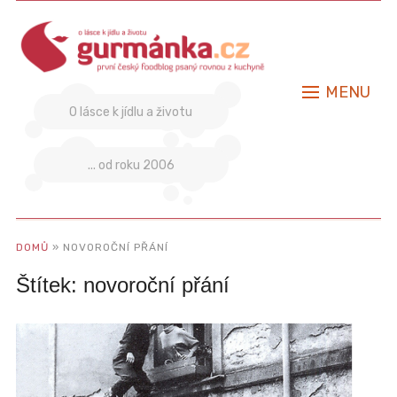
MENU
O lásce k jídlu a životu
... od roku 2006
DOMŮ
»
NOVOROČNÍ PŘÁNÍ
Štítek:
novoroční přání