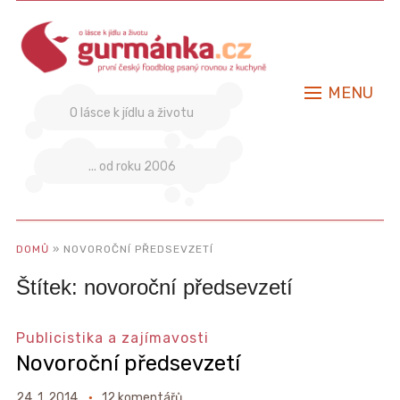
MENU
O lásce k jídlu a životu
... od roku 2006
DOMŮ
»
NOVOROČNÍ PŘEDSEVZETÍ
Štítek:
novoroční předsevzetí
Publicistika a zajímavosti
Novoroční předsevzetí
24. 1. 2014
12 komentářů