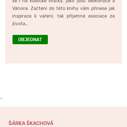
se i na klasické svátky, jako jsou Velikonoce a
Vánoce. Začtení do této knihy vám přinese jak
inspirace k vaření, tak příjemné asociace ze
života…
OBJEDNAT
…
ŠÁRKA ŠKACHOVÁ