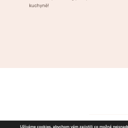
kuchyně!
Užíváme cookies, abychom vám zajistili co možná nejsnadn