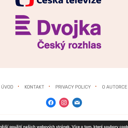
ÚVOD
KONTAKT
PRIVACY POLICY
O AUTORCE
facebook
instagram
mail
ější použití našich webových stránek. Více o tom, které soubory coo
Copyright © 2021
Gurmánka.cz