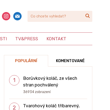
book
instagram
mail

STI
TV&PRESS
KONTAKT
POPULÁRNÍ
KOMENTOVANÉ
Borůvkový koláč, ze všech
stran pochválený
36934 zobrazení
Tvarohový koláč tříbarevný,