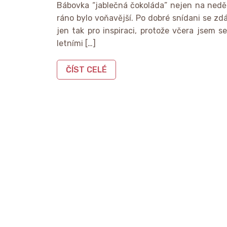
Bábovka “jablečná čokoláda” nejen na neděli
ráno bylo voňavější. Po dobré snídani se zdá
jen tak pro inspiraci, protože včera jsem 
letními […]
ČÍST CELÉ