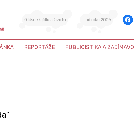
face
O lásce k jídlu a životu
... od roku 2006
ÁNKA
REPORTÁŽE
PUBLICISTIKA A ZAJÍMAVO
da”