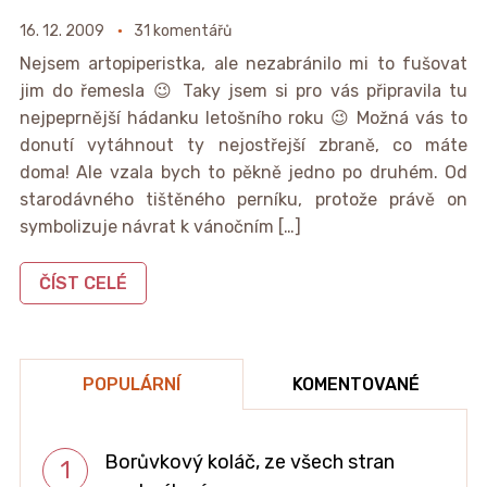
16. 12. 2009
31 komentářů
Nejsem artopiperistka, ale nezabránilo mi to fušovat
jim do řemesla 😉 Taky jsem si pro vás připravila tu
nejpeprnější hádanku letošního roku 😉 Možná vás to
donutí vytáhnout ty nejostřejší zbraně, co máte
doma! Ale vzala bych to pěkně jedno po druhém. Od
starodávného tištěného perníku, protože právě on
symbolizuje návrat k vánočním […]
ČÍST CELÉ
POPULÁRNÍ
KOMENTOVANÉ
Borůvkový koláč, ze všech stran