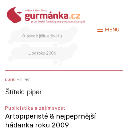
MENU
O lásce k jídlu a životu
... od roku 2006
DOMŮ
»
PIPER
Štítek:
piper
Publicistika a zajímavosti
Artopiperisté & nejpeprnější
hádanka roku 2009