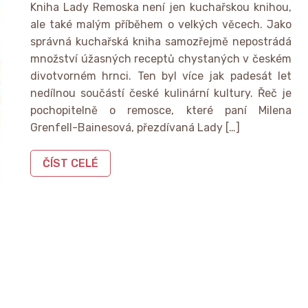
Kniha Lady Remoska není jen kuchařskou knihou,
ale také malým příběhem o velkých věcech. Jako
správná kuchařská kniha samozřejmě nepostrádá
množství úžasných receptů chystaných v českém
divotvorném hrnci. Ten byl více jak padesát let
nedílnou součástí české kulinární kultury. Řeč je
pochopitelně o remosce, které paní Milena
Grenfell-Bainesová, přezdívaná Lady […]
ČÍST CELÉ