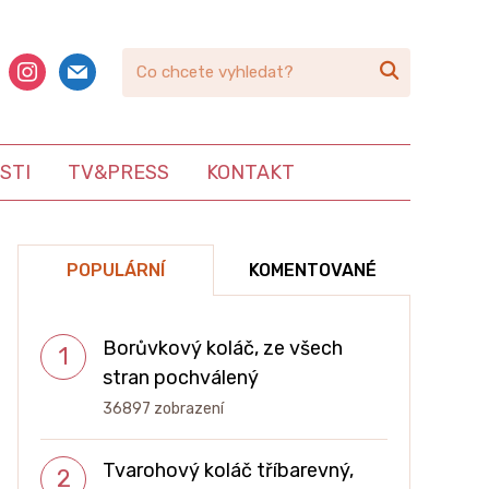
book
instagram
mail

STI
TV&PRESS
KONTAKT
POPULÁRNÍ
KOMENTOVANÉ
Borůvkový koláč, ze všech
stran pochválený
36897 zobrazení
Tvarohový koláč tříbarevný,