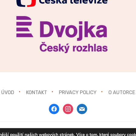
ÚVOD
KONTAKT
PRIVACY POLICY
O AUTORCE
facebook
instagram
mail
ější použití našich webových stránek. Více o tom, které soubory coo
Copyright © 2021
Gurmánka.cz