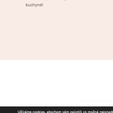
kuchyně!
Užíváme cookies, abychom vám zajistili co možná nejsnadn