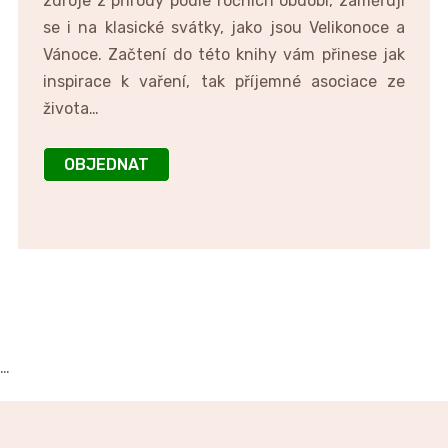
zdroje z přírody podle ročních období, zaměřují
se i na klasické svátky, jako jsou Velikonoce a
Vánoce. Začtení do této knihy vám přinese jak
inspirace k vaření, tak příjemné asociace ze
života…
OBJEDNAT
…