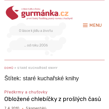
MENU
O lásce k jídlu a životu
... od roku 2006
DOMŮ
»
STARÉ KUCHAŘSKÉ KNIHY
Štítek:
staré kuchařské knihy
Předkrmy a chuťovky
Obložené chlebíčky z prošlých časů
7. 4. 2010
5 komentářů