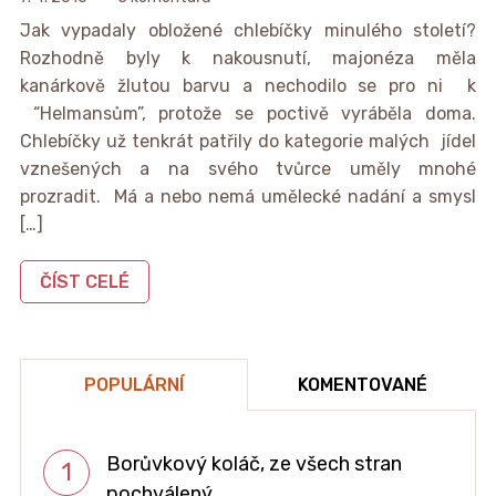
Jak vypadaly obložené chlebíčky minulého století?
Rozhodně byly k nakousnutí, majonéza měla
kanárkově žlutou barvu a nechodilo se pro ni k
“Helmansům”, protože se poctivě vyráběla doma.
Chlebíčky už tenkrát patřily do kategorie malých jídel
vznešených a na svého tvůrce uměly mnohé
prozradit. Má a nebo nemá umělecké nadání a smysl
[…]
ČÍST CELÉ
POPULÁRNÍ
KOMENTOVANÉ
Borůvkový koláč, ze všech stran
pochválený