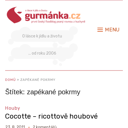
MENU
O lásce k jídlu a životu
... od roku 2006
DOMŮ
»
ZAPÉKANÉ POKRMY
Štítek:
zapékané pokrmy
Houby
Cocotte – ricottově houbové
23. 8. 2011
2 komentářů