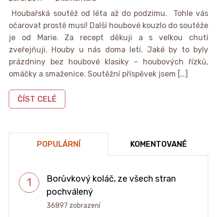
Houbařská soutěž od léta až do podzimu. Tohle vás
očarovat prostě musí! Další houbové kouzlo do soutěže
je od Marie. Za recept děkuji a s velkou chutí
zveřejňuji. Houby u nás doma letí. Jaké by to byly
prázdniny bez houbové klasiky – houbových řízků,
omáčky a smaženice. Soutěžní příspěvek jsem […]
ČÍST CELÉ
POPULÁRNÍ
KOMENTOVANÉ
Borůvkový koláč, ze všech stran
pochválený
36897 zobrazení